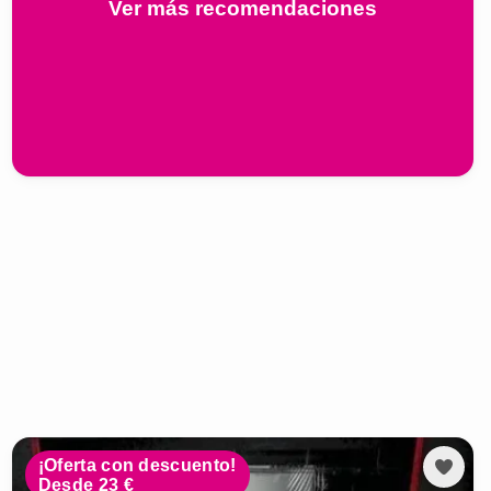
Ver más recomendaciones
¡Oferta con descuento!
Desde 23 €