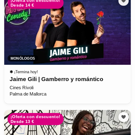
¡Oferta con descuento!
Desde 14 €
MONÓLOGOS
✱
¡Termina hoy!
Jaime Gili | Gamberro y romántico
Cines Rívoli
Palma de Mallorca
¡Oferta con descuento!
Desde 13 €