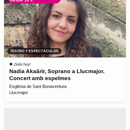
Desde 10 €
TEATRO Y ESPECTÁCULOS
✱
¡Solo hoy!
Nadia Akaârir, Soprano a Llucmajor.
Concert amb espelmes
Església de Sant Bonaventura
Llucmajor