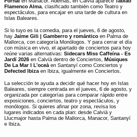
Fornal
en Manacor. Además, en Calvià aparece
Tablao
Flamenco Alma
, clasificado también como Teatro y
espectáculos, para encajar en una tarde de cultura en
Islas Baleares.
Si lo tuyo es la comedia, para el jueves, 6 de agosto,
hay
Jaime Gili | Gamberro y romántico
en Palma de
Mallorca, con categoría Monólogos. Y para cerrar el día
con música en vivo, el apartado de conciertos para hoy
reúne varias alternativas:
Sidecars Miss Caffeína - Es
Jardí 2026
en Calvià dentro de Conciertos,
Músiques
De La Mar I L'oceà
en Santanyí como Conciertos y
Defected Ibiza
en Ibiza, igualmente en Conciertos.
La selección te ayuda a decidir qué hacer hoy en Islas
Baleares, siempre centrada en el jueves, 6 de agosto, y
organizada por categorías para comparar rápido entre
exposiciones, conciertos, teatro y espectáculos, y
monólogos. Si quieres afinar por zona, revisa los
lugares indicados en cada plan: desde Calvià y
Llucmajor hasta Palma de Mallorca, Manacor, Santanyí
e Ibiza.