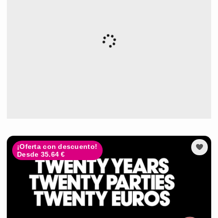
¡Oferta con descuento!
Desde 35.64 €