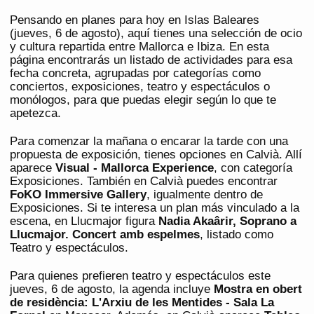
Pensando en planes para hoy en Islas Baleares
(jueves, 6 de agosto), aquí tienes una selección de ocio
y cultura repartida entre Mallorca e Ibiza. En esta
página encontrarás un listado de actividades para esa
fecha concreta, agrupadas por categorías como
conciertos, exposiciones, teatro y espectáculos o
monólogos, para que puedas elegir según lo que te
apetezca.
Para comenzar la mañana o encarar la tarde con una
propuesta de exposición, tienes opciones en Calvià. Allí
aparece
Visual - Mallorca Experience
, con categoría
Exposiciones. También en Calvià puedes encontrar
FoKO Immersive Gallery
, igualmente dentro de
Exposiciones. Si te interesa un plan más vinculado a la
escena, en Llucmajor figura
Nadia Akaârir, Soprano a
Llucmajor. Concert amb espelmes
, listado como
Teatro y espectáculos.
Para quienes prefieren teatro y espectáculos este
jueves, 6 de agosto, la agenda incluye
Mostra en obert
de residència: L'Arxiu de les Mentides - Sala La