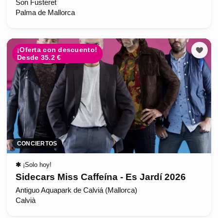
Son Fusteret
Palma de Mallorca
¡Oferta con descuento!
Desde 35.2 €
CONCIERTOS
✱
¡Solo hoy!
Sidecars Miss Caffeína - Es Jardí 2026
Antiguo Aquapark de Calviá (Mallorca)
Calvià