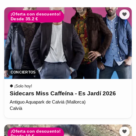
¡Oferta con descuento!
Desde 35.2 €
CONCIERTOS
✱
¡Solo hoy!
Sidecars Miss Caffeína - Es Jardí 2026
Antiguo Aquapark de Calviá (Mallorca)
Calvià
¡Oferta con descuento!