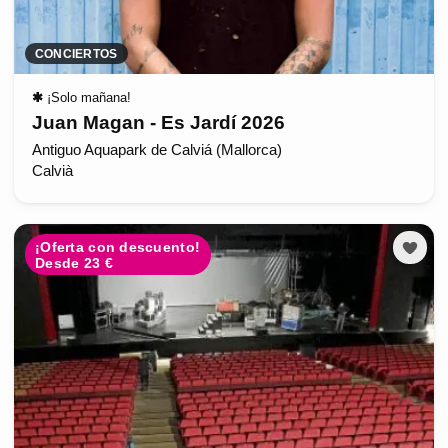
CONCIERTOS
✱
¡Solo mañana!
Juan Magan - Es Jardí 2026
Antiguo Aquapark de Calviá (Mallorca)
Calvià
¡Oferta con descuento!
Desde 23 €