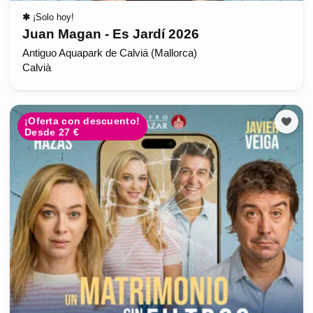
✱
¡Solo hoy!
Juan Magan - Es Jardí 2026
Antiguo Aquapark de Calviá (Mallorca)
Calvià
¡Oferta con descuento!
Desde 27 €